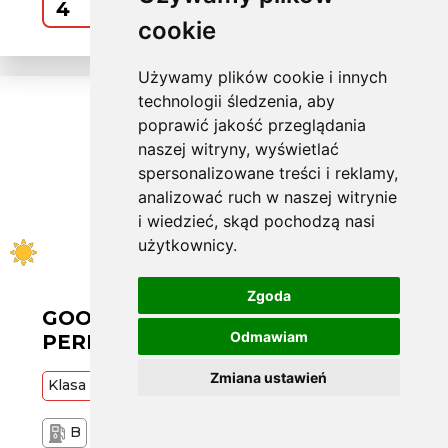
Kup
cookie
Używamy plików cookie i innych
technologii śledzenia, aby
poprawić jakość przeglądania
naszej witryny, wyświetlać
spersonalizowane treści i reklamy,
analizować ruch w naszej witrynie
i wiedzieć, skąd pochodzą nasi
użytkownicy.
Zgoda
GOOD-YEAR L205/55 R16 EFFIGRIP
Odmawiam
PERF 2 91H
Zmiana ustawień
Klasa
Premium
91
H
B
A
69 dB