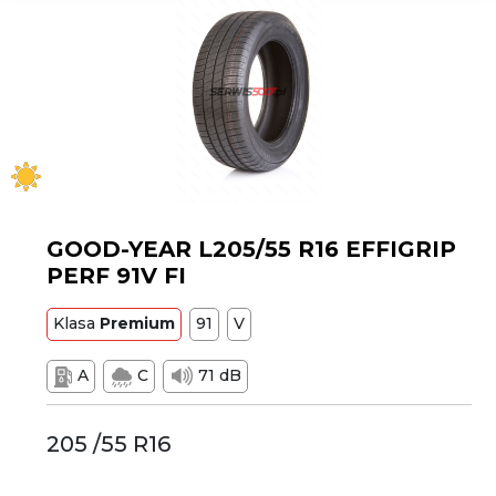
GOOD-YEAR L205/55 R16 EFFIGRIP
PERF 91V FI
Klasa
Premium
91
V
A
C
71 dB
205 /55 R16