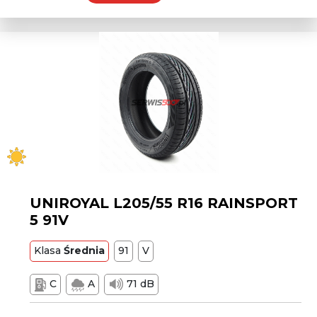
UNIROYAL L205/55 R16 RAINSPORT
5 91V
Klasa
Średnia
91
V
C
A
71 dB