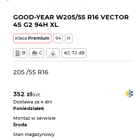
GOOD-YEAR W205/55 R16 VECTOR
4S G2 94H XL
Klasa
Premium
94
H
B
C
72 dB
205 /55 R16
352 zł
/szt.
Dostawa za 4 dni
Poniedziałek
Montaż w serwisie
Środa
Stan magazynowy