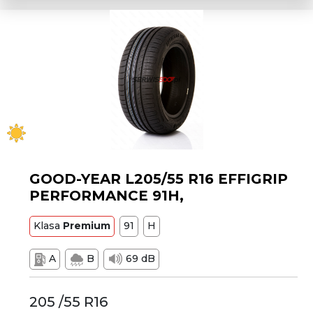
GOOD-YEAR L205/55 R16 EFFIGRIP
PERFORMANCE 91H,
Klasa
Premium
91
H
A
B
69 dB
205 /55 R16