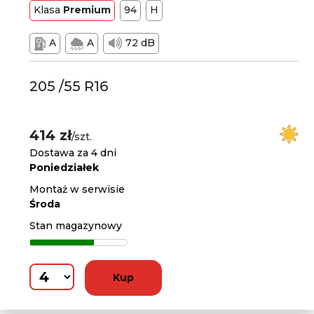
Klasa
Premium
94
H
A
A
72 dB
205 /55 R16
414 zł
/szt.
Dostawa za 4 dni
Poniedziałek
Montaż w serwisie
Środa
Stan magazynowy
Kup