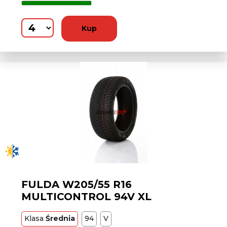
Kup
FULDA W205/55 R16
MULTICONTROL 94V XL
Klasa
Średnia
94
V