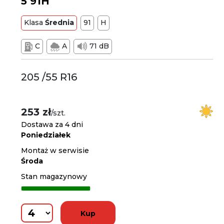
5 91H
Klasa
Średnia
91
H
C
A
71 dB
205 /55 R16
253 zł
/szt.
Dostawa za 4 dni
Poniedziałek
Montaż w serwisie
Środa
Stan magazynowy
Kup