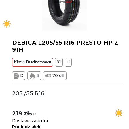
DEBICA L205/55 R16 PRESTO HP 2
91H
Klasa
Budżetowa
91
H
D
B
70 dB
205 /55 R16
219 zł
/szt.
Dostawa za 4 dni
Poniedziałek