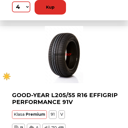
Kup
GOOD-YEAR L205/55 R16 EFFIGRIP
PERFORMANCE 91V
Klasa
Premium
91
V
B
A
70 dB