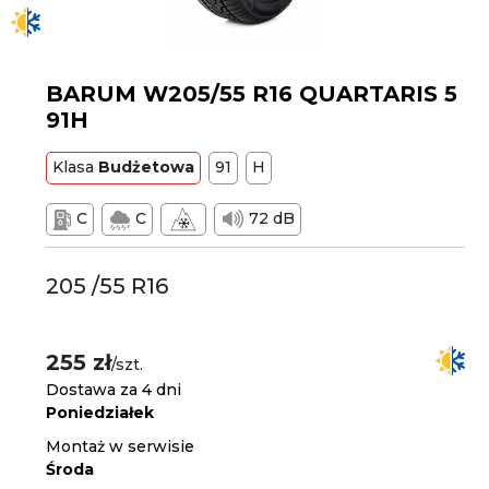
BARUM W205/55 R16 QUARTARIS 5
91H
Klasa
Budżetowa
91
H
C
C
72 dB
205 /55 R16
255 zł
/szt.
Dostawa za 4 dni
Poniedziałek
Montaż w serwisie
Środa