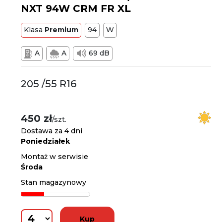
NXT 94W CRM FR XL
Klasa
Premium
94
W
A
A
69 dB
205 /55 R16
450 zł
/szt.
Dostawa za 4 dni
Poniedziałek
Montaż w serwisie
Środa
Stan magazynowy
Kup