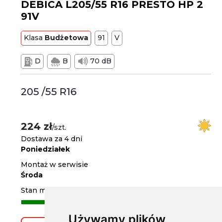
DEBICA L205/55 R16 PRESTO HP 2
91V
Klasa
Budżetowa
91
V
D
B
70 dB
205 /55 R16
224 zł
/szt.
Dostawa za 4 dni
Poniedziałek
Montaż w serwisie
Środa
Stan magazynowy
Używamy plików