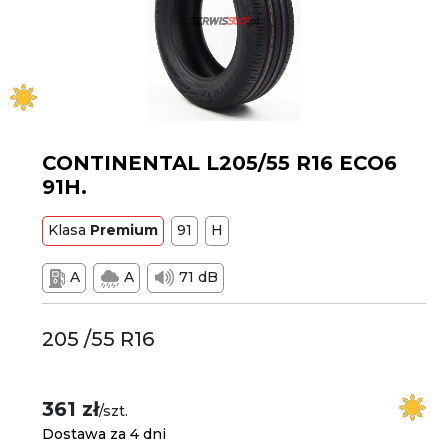
CONTINENTAL L205/55 R16 ECO6
91H.
Klasa
Premium
91
H
A
A
71 dB
205 /55 R16
361 zł
/szt.
Dostawa za 4 dni