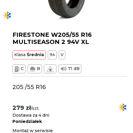
FIRESTONE W205/55 R16
MULTISEASON 2 94V XL
Klasa
Średnia
94
V
C
B
71 dB
205 /55 R16
279 zł
/szt.
Dostawa za 4 dni
Poniedziałek
Montaż w serwisie