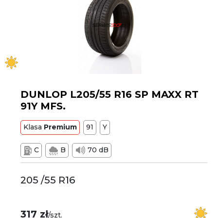
DUNLOP L205/55 R16 SP MAXX RT
91Y MFS.
Klasa
Premium
91
Y
C
B
70 dB
205 /55 R16
317 zł
/szt.