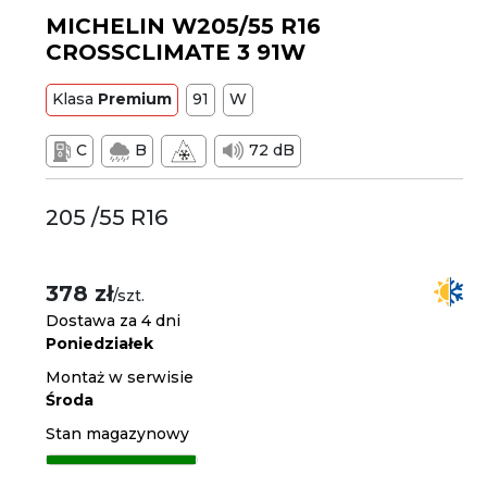
MICHELIN W205/55 R16
CROSSCLIMATE 3 91W
Klasa
Premium
91
W
C
B
72 dB
205 /55 R16
378 zł
/szt.
Dostawa za 4 dni
Poniedziałek
Montaż w serwisie
Środa
Stan magazynowy