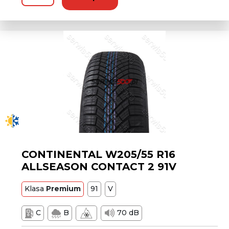
CONTINENTAL W205/55 R16
ALLSEASON CONTACT 2 91V
Klasa
Premium
91
V
C
B
70 dB