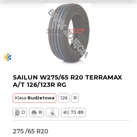
SAILUN W275/65 R20 TERRAMAX
A/T 126/123R RG
Klasa
Budżetowa
126
R
D
B
73 dB
275 /65 R20