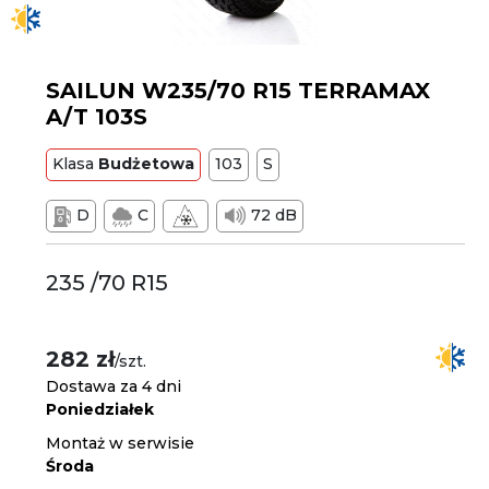
SAILUN W235/70 R15 TERRAMAX
A/T 103S
Klasa
Budżetowa
103
S
D
C
72 dB
235 /70 R15
282 zł
/szt.
Dostawa za 4 dni
Poniedziałek
Montaż w serwisie
Środa