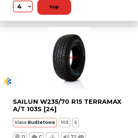
Kup
SAILUN W235/70 R15 TERRAMAX
A/T 103S [24]
Klasa
Budżetowa
103
S
D
C
72 dB