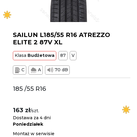
SAILUN L185/55 R16 ATREZZO
ELITE 2 87V XL
Klasa
Budżetowa
87
V
C
A
70 dB
185 /55 R16
163 zł
/szt.
Dostawa za 4 dni
Poniedziałek
Montaż w serwisie