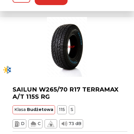
SAILUN W265/70 R17 TERRAMAX
A/T 115S RG
Klasa
Budżetowa
115
S
D
C
73 dB