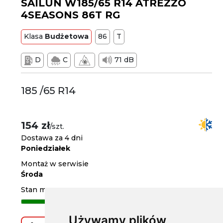
SAILUN W185/65 R14 ATREZZO
4SEASONS 86T RG
Klasa
Budżetowa
86
T
D
C
71 dB
185 /65 R14
154 zł
/szt.
Dostawa za 4 dni
Poniedziałek
Montaż w serwisie
Środa
Stan magazynowy
Używamy plików