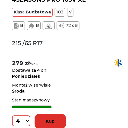
Klasa
Budżetowa
103
V
B
B
72 dB
215 /65 R17
279 zł
/szt.
Dostawa za 4 dni
Poniedziałek
Montaż w serwisie
Środa
Stan magazynowy
Kup