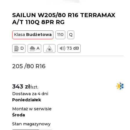
SAILUN W205/80 R16 TERRAMAX
A/T 110Q 8PR RG
Klasa
Budżetowa
110
Q
D
A
73 dB
205 /80 R16
343 zł
/szt.
Dostawa za 4 dni
Poniedziałek
Montaż w serwisie
Środa
Stan magazynowy