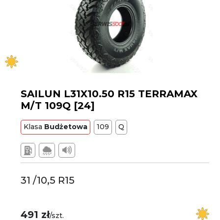
SAILUN L31X10.50 R15 TERRAMAX
M/T 109Q [24]
Klasa
Budżetowa
109
Q
31 /10,5 R15
491 zł
/szt.