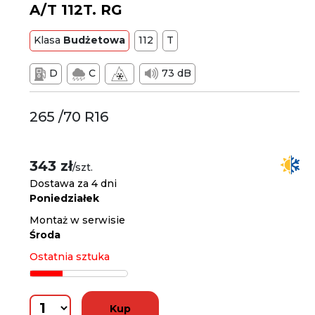
A/T 112T. RG
Klasa
Budżetowa
112
T
D
C
73 dB
265 /70 R16
343 zł
/szt.
Dostawa za 4 dni
Poniedziałek
Montaż w serwisie
Środa
Ostatnia sztuka
Kup