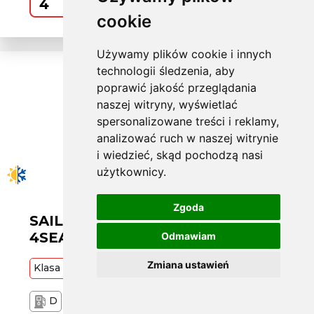
Kup
cookie
Używamy plików cookie i innych
technologii śledzenia, aby
poprawić jakość przeglądania
naszej witryny, wyświetlać
spersonalizowane treści i reklamy,
analizować ruch w naszej witrynie
i wiedzieć, skąd pochodzą nasi
użytkownicy.
Zgoda
SAILUN W195/60 R15 ATREZZO
4SEASONS 88H RG
Odmawiam
Zmiana ustawień
Klasa
Budżetowa
88
H
D
C
72 dB