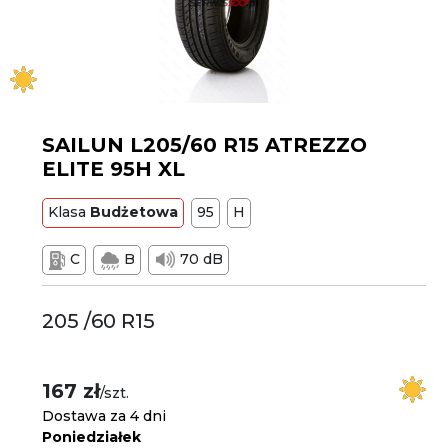
SAILUN L205/60 R15 ATREZZO
ELITE 95H XL
Klasa
Budżetowa
95
H
C
B
70 dB
205 /60 R15
167 zł
/szt.
Dostawa za 4 dni
Poniedziałek