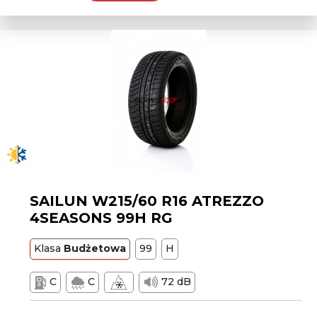
SAILUN W215/60 R16 ATREZZO
4SEASONS 99H RG
Klasa
Budżetowa
99
H
C
C
72 dB