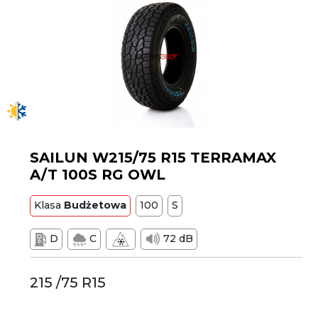
SAILUN W215/75 R15 TERRAMAX
A/T 100S RG OWL
Klasa
Budżetowa
100
S
D
C
72 dB
215 /75 R15