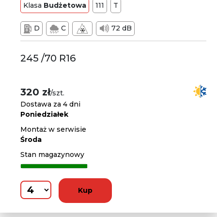
Klasa
Budżetowa
111
T
D
C
72 dB
245 /70 R16
320 zł
/szt.
Dostawa za 4 dni
Poniedziałek
Montaż w serwisie
Środa
Stan magazynowy
Kup