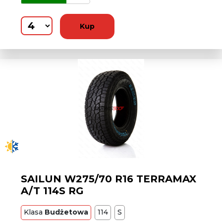
Kup
SAILUN W275/70 R16 TERRAMAX
A/T 114S RG
Klasa
Budżetowa
114
S