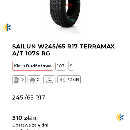
SAILUN W245/65 R17 TERRAMAX
A/T 107S RG
Klasa
Budżetowa
107
S
D
C
72 dB
245 /65 R17
310 zł
/szt.
Dostawa za 4 dni